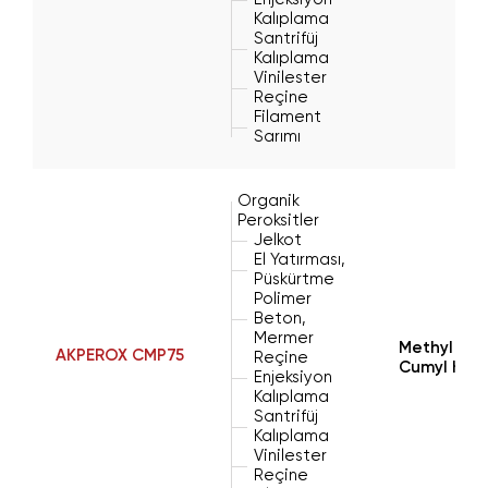
Kalıplama
Santrifüj
Kalıplama
Vinilester
Reçine
Filament
Sarımı
Organik
Peroksitler
Jelkot
El Yatırması,
Püskürtme
Polimer
Beton,
Mermer
Methyl Eth
AKPEROX CMP75
Reçine
Cumyl Hyd
Enjeksiyon
Kalıplama
Santrifüj
Kalıplama
Vinilester
Reçine