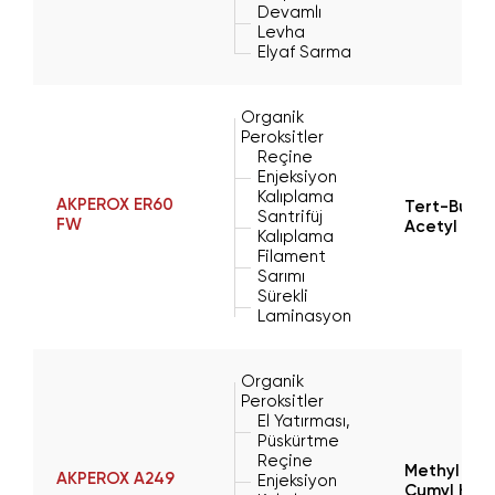
Devamlı
Levha
Elyaf Sarma
Organik
Peroksitler
Reçine
Enjeksiyon
Kalıplama
AKPEROX ER60
Tert-Butyl
Santrifüj
FW
Acetyl Ac
Kalıplama
Filament
Sarımı
Sürekli
Laminasyon
Organik
Peroksitler
El Yatırması,
Püskürtme
Reçine
Methyl Eth
AKPEROX A249
Enjeksiyon
Cumyl Hyd