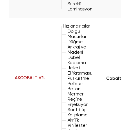
Sürekli
Laminasyon
Hızlandırıcılar
Dolgu
Macunları
Düğme
Ankraj ve
Madeni
Dübel
Kaplama
Jelkot
El Yatırması,
AKCOBALT 6%
Püskürtme
Cobalt(II)
Polimer
Beton,
Mermer
Reçine
Enjeksiyon
Santrifüj
Kalıplama
Akrilik
Vinilester