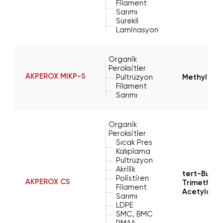
Filament
Sarımı
Sürekli
Laminasyon
Organik
Peroksitler
AKPEROX MIKP-S
Pultrüzyon
Methyl Iso
Filament
Sarımı
Organik
Peroksitler
Sıcak Pres
Kalıplama
Pultrüzyon
Akrilik
tert-Butyl 
Polistiren
AKPEROX CS
Trimethyl
Filament
Acetylace
Sarımı
LDPE
SMC, BMC