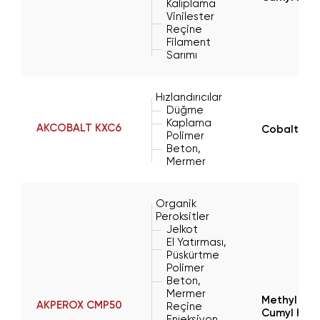
Kalıplama
Vinilester
Reçine
Filament
Sarımı
Hızlandırıcılar
Düğme
Kaplama
AKCOBALT KXC6
Cobalt(II)
Polimer
Beton,
Mermer
Organik
Peroksitler
Jelkot
El Yatırması,
Püskürtme
Polimer
Beton,
Mermer
Methyl Eth
AKPEROX CMP50
Reçine
Cumyl Hyd
Enjeksiyon