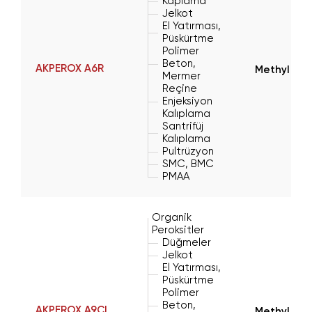
Kaplama
Jelkot
El Yatırması,
Püskürtme
Polimer
Beton,
AKPEROX A6R
Methyl Eth
Mermer
Reçine
Enjeksiyon
Kalıplama
Santrifüj
Kalıplama
Pultrüzyon
SMC, BMC
PMAA
Organik
Peroksitler
Düğmeler
Jelkot
El Yatırması,
Püskürtme
Polimer
Beton,
AKPEROX A9CL
Methyl Eth