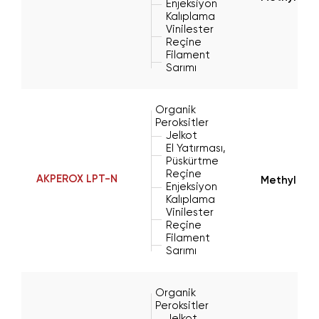
Enjeksiyon
Kalıplama
Vinilester
Reçine
Filament
Sarımı
Organik
Peroksitler
Jelkot
El Yatırması,
Püskürtme
Reçine
AKPEROX LPT-N
Methyl Eth
Enjeksiyon
Kalıplama
Vinilester
Reçine
Filament
Sarımı
Organik
Peroksitler
Jelkot