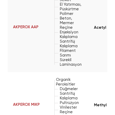
El Yatırması,
Püskürtme
Polimer
Beton,
Mermer
AKPEROX AAP
Reçine
Acetyl Ace
Enjeksiyon
Kalıplama
Santrifüj
Kalıplama
Filament
Sarımı
Sürekli
Laminasyon
Organik
Peroksitler
Düğmeler
Santrifüj
Kalıplama
Pultrüzyon
AKPEROX MIKP
Methyl Iso
Vinilester
Reçine