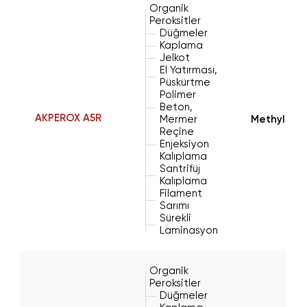
Organik
Peroksitler
Düğmeler
Kaplama
Jelkot
El Yatırması,
Püskürtme
Polimer
Beton,
AKPEROX A5R
Mermer
Methyl Eth
Reçine
Enjeksiyon
Kalıplama
Santrifüj
Kalıplama
Filament
Sarımı
Sürekli
Laminasyon
Organik
Peroksitler
Düğmeler