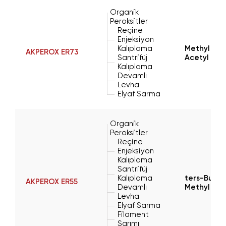
Organik
Peroksitler
Reçine
Enjeksiyon
Kalıplama
Methyl Eth
AKPEROX ER73
Santrifüj
Acetyl Ace
Kalıplama
Devamlı
Levha
Elyaf Sarma
Organik
Peroksitler
Reçine
Enjeksiyon
Kalıplama
Santrifüj
Kalıplama
ters-Butyl
AKPEROX ER55
Devamlı
Methyl Eth
Levha
Elyaf Sarma
Filament
Sarımı