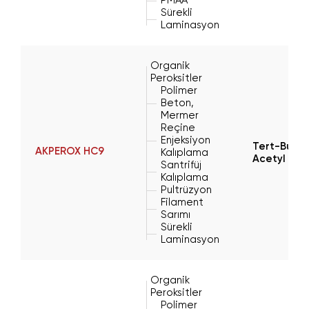
PMAA
Sürekli
Laminasyon
Organik
Peroksitler
Polimer
Beton,
Mermer
Reçine
Enjeksiyon
Tert-Butyl
AKPEROX HC9
Kalıplama
Acetyl Ac
Santrifüj
Kalıplama
Pultrüzyon
Filament
Sarımı
Sürekli
Laminasyon
Organik
Peroksitler
Polimer