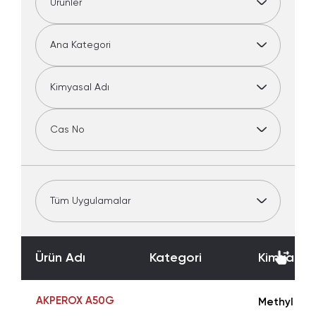
Ürün Adı
Kategori
Kimyasal 
AKPEROX A50G
Methyl Eth