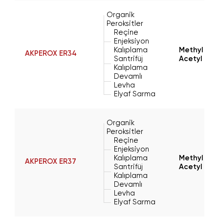
Organik
Peroksitler
Reçine
Enjeksiyon
Kalıplama
Methyl Eth
AKPEROX ER34
Santrifüj
Acetyl Ace
Kalıplama
Devamlı
Levha
Elyaf Sarma
Organik
Peroksitler
Reçine
Enjeksiyon
Kalıplama
Methyl Eth
AKPEROX ER37
Santrifüj
Acetyl Ace
Kalıplama
Devamlı
Levha
Elyaf Sarma