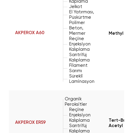
Kaplama
Jelkot
El Yatırması,
Püskürtme
Polimer
Beton,
AKPEROX A60
Mermer
Methyl Eth
Reçine
Enjeksiyon
Kalıplama
Santrifüj
Kalıplama
Filament
Sarımı
Sürekli
Laminasyon
Organik
Peroksitler
Reçine
Enjeksiyon
Kalıplama
Tert-Butyl
AKPEROX ER59
Santrifüj
Acetyl Ac
Kalıplama