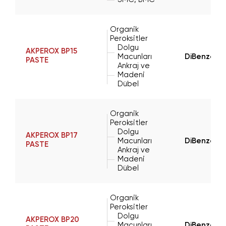
Organik
Peroksitler
Dolgu
AKPEROX BP15
Macunları
DiBenzoyl 
PASTE
Ankraj ve
Madeni
Dübel
Organik
Peroksitler
Dolgu
AKPEROX BP17
Macunları
DiBenzoyl 
PASTE
Ankraj ve
Madeni
Dübel
Organik
Peroksitler
Dolgu
AKPEROX BP20
Macunları
DiBenzoyl 