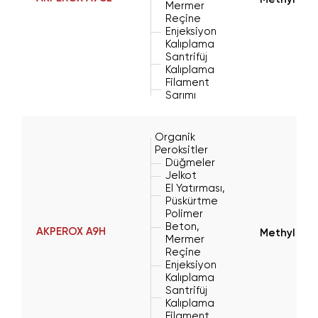
Mermer
Reçine
Enjeksiyon
Kalıplama
Santrifüj
Kalıplama
Filament
Sarımı
Organik
Peroksitler
Düğmeler
Jelkot
El Yatırması,
Püskürtme
Polimer
Beton,
AKPEROX A9H
Methyl Eth
Mermer
Reçine
Enjeksiyon
Kalıplama
Santrifüj
Kalıplama
Filament