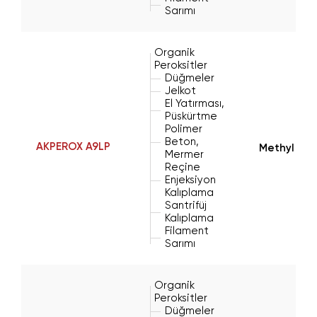
Sarımı
Organik
Peroksitler
Düğmeler
Jelkot
El Yatırması,
Püskürtme
Polimer
Beton,
AKPEROX A9LP
Methyl Eth
Mermer
Reçine
Enjeksiyon
Kalıplama
Santrifüj
Kalıplama
Filament
Sarımı
Organik
Peroksitler
Düğmeler