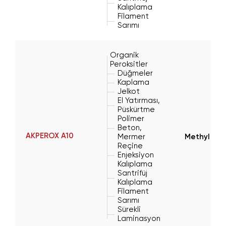
Kalıplama
Filament
Sarımı
Organik
Peroksitler
Düğmeler
Kaplama
Jelkot
El Yatırması,
Püskürtme
Polimer
Beton,
AKPEROX A10
Mermer
Methyl Eth
Reçine
Enjeksiyon
Kalıplama
Santrifüj
Kalıplama
Filament
Sarımı
Sürekli
Laminasyon