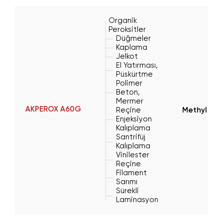
Organik
Peroksitler
Düğmeler
Kaplama
Jelkot
El Yatırması,
Püskürtme
Polimer
Beton,
Mermer
AKPEROX A60G
Reçine
Methyl Eth
Enjeksiyon
Kalıplama
Santrifüj
Kalıplama
Vinilester
Reçine
Filament
Sarımı
Sürekli
Laminasyon