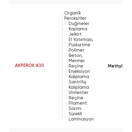
Organik
Peroksitler
Düğmeler
Kaplama
Jelkot
El Yatırması,
Püskürtme
Polimer
Beton,
Mermer
AKPEROX A30
Reçine
Methyl Eth
Enjeksiyon
Kalıplama
Santrifüj
Kalıplama
Vinilester
Reçine
Filament
Sarımı
Sürekli
Laminasyon