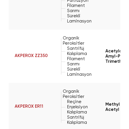
Pultrüzyon
Filament
Sarımı
Sürekli
Laminasyon
Organik
Peroksitler
Santrifüj
Acetylacet
Kalıplama
AKPEROX ZZ350
Amyl-Perox
Filament
Trimethyl
Sarımı
Sürekli
Laminasyon
Organik
Peroksitler
Reçine
Methyl Eth
AKPEROX ER11
Enjeksiyon
Acetyl Ace
Kalıplama
Santrifüj
Kalıplama