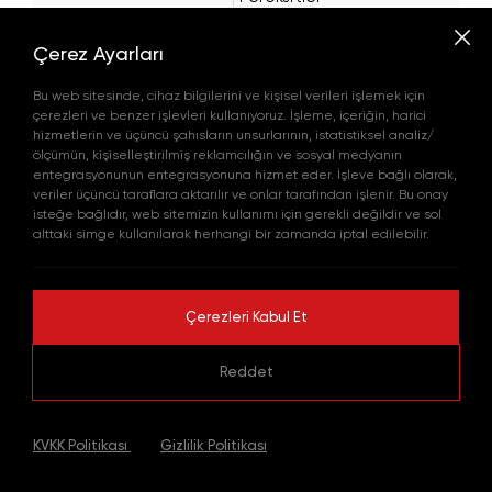
Dolgu
AKPEROX BP50
Macunları
DiBenzoyl 
PASTE
Çerez Ayarları
Ankraj ve
Madeni
Dübel
Bu web sitesinde, cihaz bilgilerini ve kişisel verileri işlemek için
çerezleri ve benzer işlevleri kullanıyoruz. İşleme, içeriğin, harici
hizmetlerin ve üçüncü şahısların unsurlarının, istatistiksel analiz/
ölçümün, kişiselleştirilmiş reklamcılığın ve sosyal medyanın
Organik
entegrasyonunun entegrasyonuna hizmet eder. İşleve bağlı olarak,
Peroksitler
veriler üçüncü taraflara aktarılır ve onlar tarafından işlenir. Bu onay
Dolgu
isteğe bağlıdır, web sitemizin kullanımı için gerekli değildir ve sol
Macunları
AKPEROX BP50
alttaki simge kullanılarak herhangi bir zamanda iptal edilebilir.
Ankraj ve
DiBenzoyl 
POWDER
Madeni
Dübel
Yol Çizgi
Çerezleri Kabul Et
Boyaları
Reddet
Organik
Peroksitler
Dolgu
AKPEROX BP75
Macunları
DiBenzoyl 
|
KVKK Politikası
Gizlilik Politikası
POWDER
Ankraj ve
Madeni