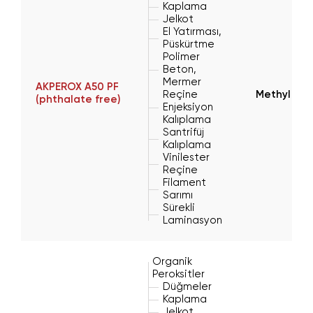
Kaplama
Jelkot
El Yatırması,
Püskürtme
Polimer
Beton,
Mermer
AKPEROX A50 PF
Reçine
Methyl Eth
(phthalate free)
Enjeksiyon
Kalıplama
Santrifüj
Kalıplama
Vinilester
Reçine
Filament
Sarımı
Sürekli
Laminasyon
Organik
Peroksitler
Düğmeler
Kaplama
Jelkot