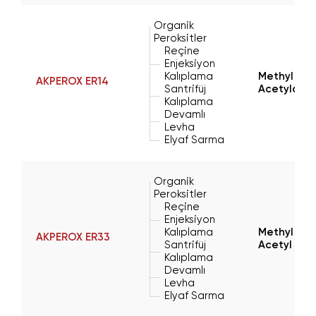
Organik
Peroksitler
Reçine
Enjeksiyon
Kalıplama
Methyl Eth
AKPEROX ER14
Santrifüj
Acetylace
Kalıplama
Devamlı
Levha
Elyaf Sarma
Organik
Peroksitler
Reçine
Enjeksiyon
Kalıplama
Methyl Eth
AKPEROX ER33
Santrifüj
Acetyl Ace
Kalıplama
Devamlı
Levha
Elyaf Sarma