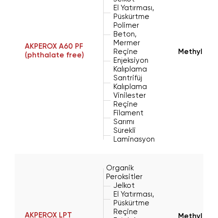
El Yatırması,
Püskürtme
Polimer
Beton,
Mermer
AKPEROX A60 PF
Reçine
Methyl Eth
(phthalate free)
Enjeksiyon
Kalıplama
Santrifüj
Kalıplama
Vinilester
Reçine
Filament
Sarımı
Sürekli
Laminasyon
Organik
Peroksitler
Jelkot
El Yatırması,
Püskürtme
Reçine
AKPEROX LPT
Methyl Eth