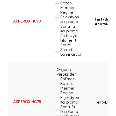
Beton,
Mermer
Reçine
Enjeksiyon
tert-Butyl
AKPEROX HC10
Kalıplama
Acetylace
Santrifüj
Kalıplama
Pultrüzyon
Filament
Sarımı
Sürekli
Laminasyon
Organik
Peroksitler
Polimer
Beton,
Mermer
Reçine
Enjeksiyon
AKPEROX HC75
Kalıplama
Tert-Butyl
Santrifüj
Kalıplama