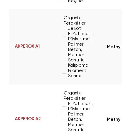
Reçine
Organik
Peroksitler
Jelkot
El Yatırması,
Püskürtme
Polimer
AKPEROX A1
Methyl Eth
Beton,
Mermer
Santrifüj
Kalıplama
Filament
Sarımı
Organik
Peroksitler
El Yatırması,
Püskürtme
Polimer
AKPEROX A2
Beton,
Methyl Eth
Mermer
Santrifüj