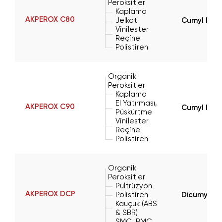
Peroksitler
Kaplama
AKPEROX C80
Jelkot
Cumyl Hyd
Vinilester
Reçine
Polistiren
Organik
Peroksitler
Kaplama
El Yatırması,
AKPEROX C90
Cumyl Hyd
Püskürtme
Vinilester
Reçine
Polistiren
Organik
Peroksitler
Pultrüzyon
AKPEROX DCP
Polistiren
Dicumyl Pe
Kauçuk (ABS
& SBR)
SMC, BMC