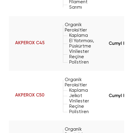
Filament
Sarımı
Organik
Peroksitler
Kaplama
El Yatırması,
AKPEROX C45
Cumyl Hyd
Püskürtme
Vinilester
Reçine
Polistiren
Organik
Peroksitler
Kaplama
AKPEROX C50
Jelkot
Cumyl Hyd
Vinilester
Reçine
Polistiren
Organik