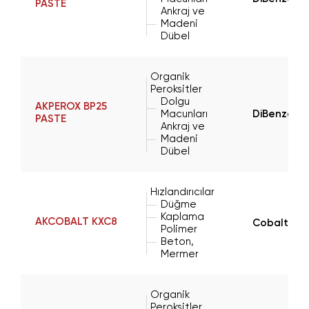
PASTE
Ankraj ve
Madeni
Dübel
Organik
Peroksitler
Dolgu
AKPEROX BP25
Macunları
DiBenzoyl 
PASTE
Ankraj ve
Madeni
Dübel
Hızlandırıcılar
Düğme
Kaplama
AKCOBALT KXC8
Cobalt(II)
Polimer
Beton,
Mermer
Organik
Peroksitler