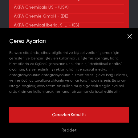
AKPA Chemicals US - (USA)
AKPA Chemie GmbH - (DE)
AKPA Chemical Iberia, S. L. - (ES)
ADRES
Çerez Ayarları
Yenibosna Merkez Mahallesi Kuyumcukent Sokak
No:36/70 Townofis Kat:12 34197 Bahçelievler, İstanbul,
Bu web sitesinde, cihaz bilgilerini ve kişisel verileri işlemek için
Türkiye
çerezleri ve benzer işlevleri kullanıyoruz. İşleme, içeriğin, harici
Harita'da Gör
hizmetlerin ve üçüncü şahısların unsurlarının, istatistiksel analiz/
+90 212 580 55 59
ölçümün, kişiselleştirilmiş reklamcılığın ve sosyal medyanın
FAX
entegrasyonunun entegrasyonuna hizmet eder. İşleve bağlı olarak,
+90 212 580 55 21
veriler üçüncü taraflara aktarılır ve onlar tarafından işlenir. Bu onay
E-POSTA
isteğe bağlıdır, web sitemizin kullanımı için gerekli değildir ve sol
info@akpakimya.com
alttaki simge kullanılarak herhangi bir zamanda iptal edilebilir.
WEBSITE
https://akpakimya.com/
Çerezleri Kabul Et
© 2026 Tüm hakları saklıdır.
Reddet
KVKK Politikası