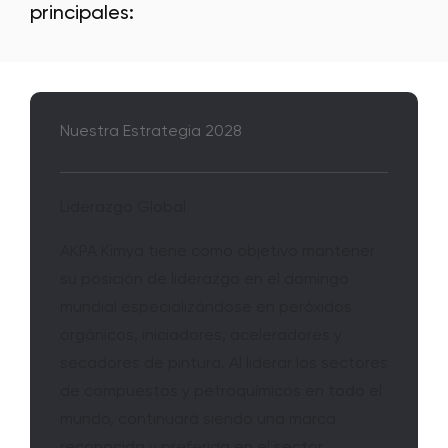
principales:
Nuestra Estrategia 2028
Liderazgo Global
AKPA Kimya tiene como objetivo mantener
su posición de liderazgo en el domingo
mundial especializándose en peróxidos
orgánicos, iniciadores, aceleradores y
secadores de pintura. Al liderar los sectores
de compuestos y petroquímicos en todo el
mundo, continuará siendo una marca