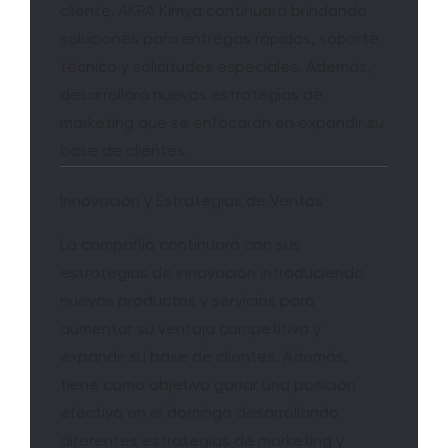
cliente, AKPA Kimya continuará brindando
soluciones para entregas rápidas, soporte
técnico y solicitudes especiales. Además,
desarrollará nuevas estrategias de
marketing que se enfocarán en expandir su
base de clientes.
Innovación y Estrategias de Ventas
La compañía continuará con sus
estrategias de innovación introduciendo
nuevos productos y servicios para
aumentar su ventaja competitiva y
expandir su base de clientes. Además,
tiene como objetivo ganar una posición
efectiva en el domingo desarrollando
diferentes estrategias de marketing y