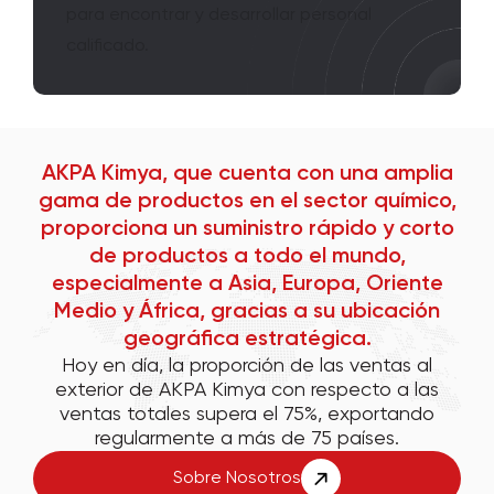
para encontrar y desarrollar personal
calificado.
AKPA Kimya, que cuenta con una amplia
gama de productos en el sector químico,
proporciona un suministro rápido y corto
de productos a todo el mundo,
especialmente a Asia, Europa, Oriente
Medio y África, gracias a su ubicación
geográfica estratégica.
Hoy en día, la proporción de las ventas al
exterior de AKPA Kimya con respecto a las
ventas totales supera el 75%, exportando
regularmente a más de 75 países.
Sobre Nosotros