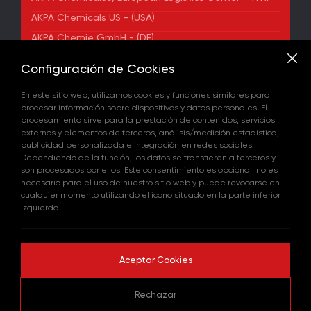
AKPA Chemicals US - (USA)
AKPA Chemie GmbH - (DE)
AKPA Chemical Iberia, S. L. - (ES)
Configuración de Cookies
DIRECCIÓN
En este sitio web, utilizamos cookies y funciones similares para
Yenibosna Merkez Mahallesi Kuyumcukent Sokak
procesar información sobre dispositivos y datos personales. El
No:36/70 Townofis Kat:12 34197 Bahçelievler, İstanbul,
procesamiento sirve para la prestación de contenidos, servicios
Türkiye
externos y elementos de terceros, análisis/medición estadística,
Ver en el Mapa
publicidad personalizada e integración en redes sociales.
+90 212 580 55 59
Dependiendo de la función, los datos se transfieren a terceros y
FAX
son procesados por ellos. Este consentimiento es opcional, no es
+90 212 580 55 21
necesario para el uso de nuestro sitio web y puede revocarse en
CORREO ELECTRÓNICO
cualquier momento utilizando el icono situado en la parte inferior
info@akpakimya.com
izquierda.
WEBSITE
https://akpakimya.com/
Aceptar Cookies
© 2026 Todos los derechos reservados.
Rechazar
Política AEPD