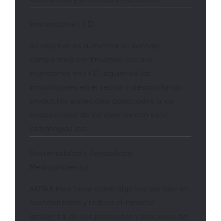
reconocida y preferida en el sector.
Innovación e I + D
Su objetivo es aumentar su ventaja
competitiva continuando con sus
inversiones en I + D, siguiendo las
innovaciones en el sector y desarrollando
productos especiales adecuados a las
necesidades de los clientes con esta
estrategia Dec.
Sostenibilidad y Sensibilidad
Medioambiental
AKPA Kimya tiene como objetivo ser líder en
sostenibilidad y reducir el impacto
ambiental de sus productos y procesos de