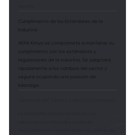
ventas.
Cumplimiento de los Estándares de la
Industria
AKPA Kimya se compromete a mantener su
cumplimiento con los estándares y
regulaciones de la industria. Se adaptará
rápidamente a los cambios del sector y
seguirá ocupando una posición de
liderazgo.
Desarrollo del Talento y Recursos Humanos
La compañía planea fortalecer sus
capacidades internas y áreas de
especialización aumentando sus esfuerzos