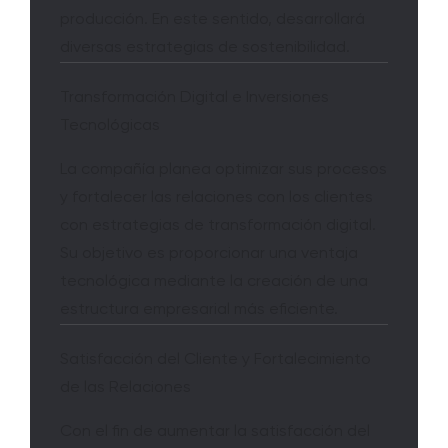
producción. En este sentido, desarrollará
diversas estrategias de sostenibilidad.
Transformación Digital e Inversiones
Tecnológicas
La compañía planea optimizar sus procesos
y fortalecer las relaciones con los clientes
con estrategias de transformación digital.
Su objetivo es proporcionar una ventaja
tecnológica mediante la creación de una
estructura empresarial más eficiente.
Satisfacción del Cliente y Fortalecimiento
de las Relaciones
Con el fin de aumentar la satisfacción del