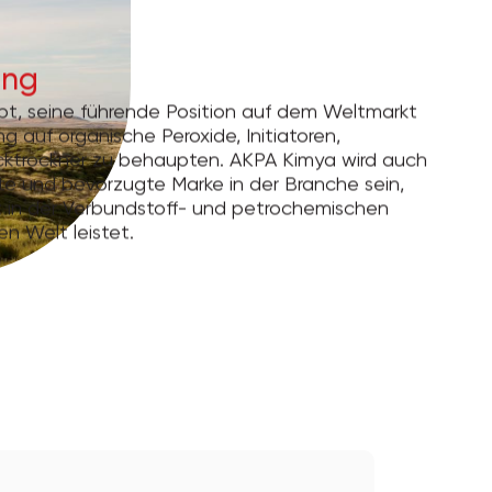
ung
bt, seine führende Position auf dem Weltmarkt
ng auf organische Peroxide, Initiatoren,
cktrockner zu behaupten. AKPA Kimya wird auch
te und bevorzugte Marke in der Branche sein,
it in der Verbundstoff- und petrochemischen
en Welt leistet.
2026