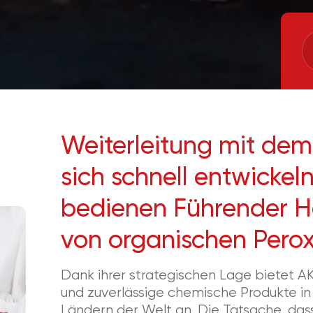
0
Weiterleitung mit dem 
1
0
sich schnell entwickel
bedienen
Führender He
2
1
von organischen Perox
3
2
Dank ihrer strategischen Lage bietet A
4
3
und zuverlässige chemische Produkte in
Ländern der Welt an. Die Tatsache, das