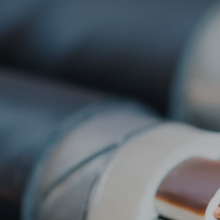
7
4
8
5
9
6
7
8
9