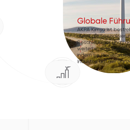
Globale Führ
AKPA Kimya ist bestre
durch die Spezialisieru
Beschleuniger und La
weiterhin eine bekann
indem sie Pionierarbe
Industrie auf der ganz
Advanced Manufacturing Madrid 
04 November 2026