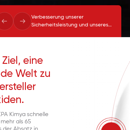
Verbesserung unserer
Sicherheitsleistung und unseres
ökologischen Fußabdrucks
Ziel, eine
0
nde Welt zu
rsteller
1
iden.
2
0
KPA Kimya schnelle
3
1
 mehr als 65
s der Absatz in