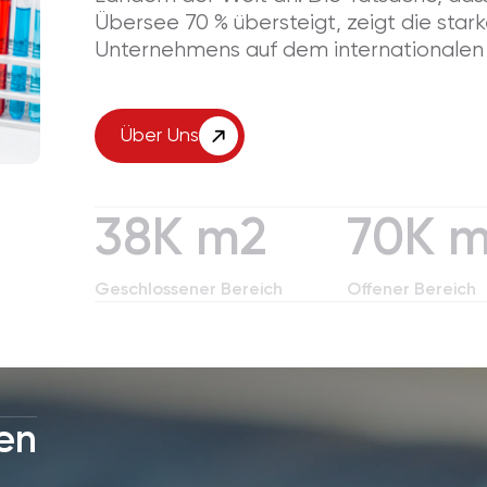
Übersee 70 % übersteigt, zeigt die stark
0
5
4
Unternehmens auf dem internationalen
1
6
5
Über Uns
2
7
6
3
8
K m2
7
0
K 
4
9
8
1
Geschlossener Bereich
Offener Bereich
5
9
2
6
3
en