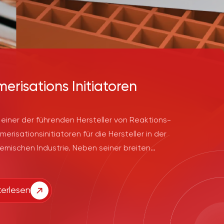
merisations Initiatoren
 einer der führenden Hersteller von Reaktions-
merisationsinitiatoren für die Hersteller in der
emischen Industrie. Neben seiner breiten
palette leistet AKPA einen großen Beitrag zum
indem es qualitativ hochwertige und
erlesen
hnologische Produkte zu den von den Kunden
ten Werten herstellt.