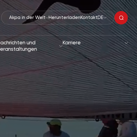
Akpa in der Welt
Herunterladen
Kontakt
DE
achrichten und
Karriere
eranstaltungen
Organische Peroxide
tigkeit
Beschleuniger
he und Zielsetzungen
Reaktionsauslöser
Lacktrockner