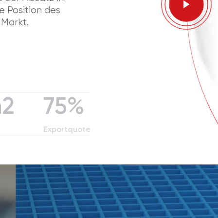
e Position des
4
2
 Markt.
5
3
6
4
m2
7
5
%
8
6
Exportquote
9
7
8