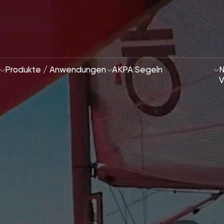
Produkte / Anwendungen
AKPA Segeln
N
V
Wer wir Sind
Ansatz zur Nachhal
2028 Strategie
Schwerpunktbereic
F&E und Innovation