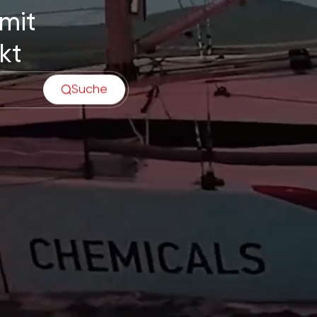
 mit
kt
Suche
Suche