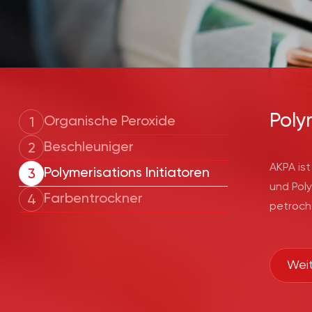
Poly
Organische Peroxide
1
Beschleuniger
2
AKPA ist
Polymerisations Initiatoren
3
und Poly
Farbentrockner
4
petroch
Produkt
Sektor, 
Weit
hochtec
geforder